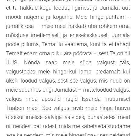
et ta hakkab kogu loodut, ligimest ja Jumalat uut
moodi nägema ja kogeme. Meie hinge puhtaim -
jumalik osa – meie meel hakkab üha rohkem oma
mõistuse imetlemiselt ja enesekesksuselt Jumala
poole piiluma, Tema ilu vaatlema, kuni ta ei tahagi
Temalt enam oma pilku ära pöörata – sest Ta on nii
ILUS. Nõnda saab meie süda valgust täis,
valgustades meie hinge kui lamp, eredamalt kui
ükski loodud valgus, sest see valgus, mis nüüd on
meie südames ongi Jumalast – mitteloodud valgus,
valgus mida apostlid nägid Issanda muutmisel
Taabori mäel. See valgus ravib meie hinge haavu
otsekui imelise salviga salvides, puhastades meid
nii nendest pattudest, mida me kahetseda suudame
aga ka nendest, mis meie hingesügavuses peidetud