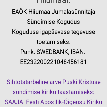
Hiiumaal:
EAÕK
Hiiumaa Jumalasünnitaja
Sündimise Kogudus
Koguduse igapäevase tegevuse
toetamiseks:
Pank:
SWEDBANK, IBAN:
EE232200221048456181
Sihtotstarbeline arve Puski Kristuse
sündimise kiriku taastamiseks:
SAAJA: Eesti Apostlik-Õigeusu Kiriku