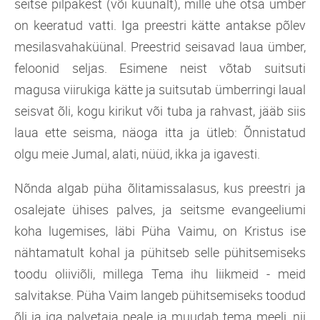
seitse pilpakest (või küünalt), mille ühe otsa ümber
on keeratud vatti. Iga preestri kätte antakse põlev
mesilasvahaküünal. Preestrid seisavad laua ümber,
feloonid seljas. Esimene neist võtab suitsuti
magusa viirukiga kätte ja suitsutab ümberringi laual
seisvat õli, kogu kirikut või tuba ja rahvast, jääb siis
laua ette seisma, näoga itta ja ütleb: Õnnistatud
olgu meie Jumal, alati, nüüd, ikka ja igavesti.
Nõnda algab püha õlitamissalasus, kus preestri ja
osalejate ühises palves, ja seitsme evangeeliumi
koha lugemises, läbi Püha Vaimu, on Kristus ise
nähtamatult kohal ja pühitseb selle pühitsemiseks
toodu oliiviõli, millega Tema ihu liikmeid - meid
salvitakse. Püha Vaim langeb pühitsemiseks toodud
õli ja iga palvetaja peale ja muudab tema meeli, nii