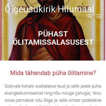
Õigeusukirik Hiiumaal
PÜHAST
ÕLITAMISSALASUSEST
Mida tähendab püha õlitamine?
Sobivale kohale asetatakse laud ja selle peale püha
evangeeliumiraamat ning nõu nisuga (jahuga). Nisu
sisse pannakse nõu õliga ja selle ümber pistetakse