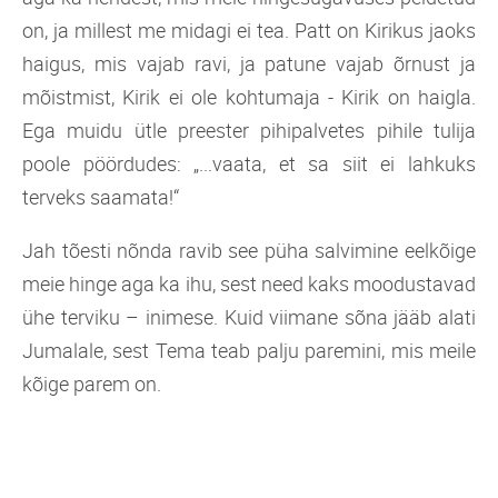
on, ja millest me midagi ei tea. Patt on Kirikus jaoks
haigus, mis vajab ravi, ja patune vajab õrnust ja
mõistmist, Kirik ei ole kohtumaja - Kirik on haigla.
Ega muidu ütle preester pihipalvetes pihile tulija
poole pöördudes: „...vaata, et sa siit ei lahkuks
terveks saamata!“
Jah tõesti nõnda ravib see püha salvimine eelkõige
meie hinge aga ka ihu, sest need kaks moodustavad
ühe terviku – inimese. Kuid viimane sõna jääb alati
Jumalale, sest Tema teab palju paremini, mis meile
kõige parem on.