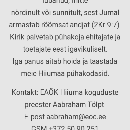
lubanud, mitte
nördinult või sunnitult, sest Jumal
armastab rõõmsat andjat (2Kr 9:7)
Kirik palvetab pühakoja ehitajate ja
toetajate eest igavikuliselt.
Iga panus aitab hoida ja taastada
meie Hiiumaa pühakodasid.
Kontakt:
EAÕK Hiiuma koguduste
preester Aabraham Tölpt
E-post aabraham@eoc.ee
GSM +372 50 90 251