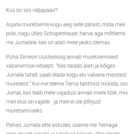
Kus on siis väljapääs?
Asjata muretseme kogu aeg selle pärast, mida meil
pole, nagu ütles Schopenhauer, harva aga mõtleme
me Jumalale, kes on alati meie jaoks olemas.
Püha Simeon Uusteoloog annab muretsemisest
vabanemise retsepti: “Kes täidab alati ja kõiges
Jumala tahet, saab elada kogu elu vabana maistest
muredest.” Kui me teeme Tema tahtmist mööda, siis
Jumal, kes teab meie vajadusi annab meile kõik, mis
meil elus on vajalik - ja meil ei ole põhjust
muretsemiseks.
Palves Jumala ette astudes saame me Temaga
oma muret jagada ja juhatust paluda. Olgu meile