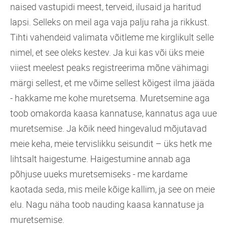
naised vastupidi meest, terveid, ilusaid ja haritud
lapsi. Selleks on meil aga vaja palju raha ja rikkust.
Tihti vahendeid valimata võitleme me kirglikult selle
nimel, et see oleks kestev. Ja kui kas või üks meie
viiest meelest peaks registreerima mõne vähimagi
märgi sellest, et me võime sellest kõigest ilma jääda
- hakkame me kohe muretsema. Muretsemine aga
toob omakorda kaasa kannatuse, kannatus aga uue
muretsemise. Ja kõik need hingevalud mõjutavad
meie keha, meie tervislikku seisundit – üks hetk me
lihtsalt haigestume. Haigestumine annab aga
põhjuse uueks muretsemiseks - me kardame
kaotada seda, mis meile kõige kallim, ja see on meie
elu. Nagu näha toob nauding kaasa kannatuse ja
muretsemise.