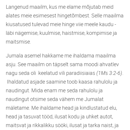
Langenud maailm, kus me elame mõjutab meid
alates meie esimesest hingetõmbest. Selle maailma
kiusatused tulevad meie hinge viie meele kaudu -
läbi nägemise, kuulmise, haistmise, kompimise ja
maitsmise.
Jumala asemel hakkame me ihaldama maailma
asju. See maailm on täpselt sama moodi ahvatlev
nagu seda oli keelatud vili paradiisiaias
(1Ms 3:2-6)
.
Ihaldatud asjade saamine toob kaasa rahulolu ja
naudingut. Mida enam me seda rahulolu ja
naudingut otsime seda vähem me Jumalat
mäletame. Me ihaldame head ja kindlustatud elu,
head ja tasuvat tööd, ilusat kodu ja uhket autot,
maitsvat ja rikkalikku sööki, ilusat ja tarka naist, ja