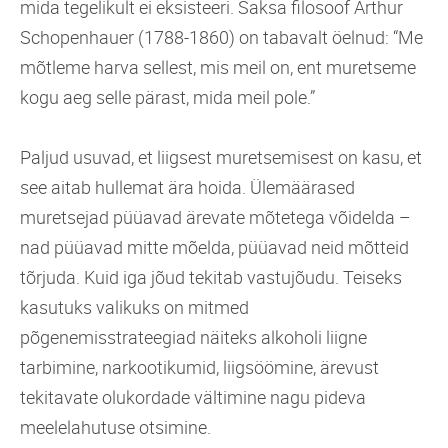
mida tegelikult ei eksisteeri. Saksa filosoof Arthur
Schopenhauer (1788-1860) on tabavalt öelnud: “Me
mõtleme harva sellest, mis meil on, ent muretseme
kogu aeg selle pärast, mida meil pole.”
Paljud usuvad, et liigsest muretsemisest on kasu, et
see aitab hullemat ära hoida. Ülemäärased
muretsejad püüavad ärevate mõtetega võidelda –
nad püüavad mitte mõelda, püüavad neid mõtteid
tõrjuda. Kuid iga jõud tekitab vastujõudu. Teiseks
kasutuks valikuks on mitmed
põgenemisstrateegiad näiteks alkoholi liigne
tarbimine, narkootikumid, liigsöömine, ärevust
tekitavate olukordade vältimine nagu pideva
meelelahutuse otsimine.