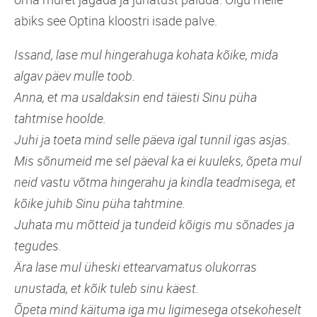
abiks see Optina kloostri isade palve.
Issand, lase mul hingerahuga kohata kõike, mida
algav päev mulle toob.
Anna, et ma usaldaksin end täiesti Sinu püha
tahtmise hoolde.
Juhi ja toeta mind selle päeva igal tunnil igas asjas.
Mis sõnumeid me sel päeval ka ei kuuleks, õpeta mul
neid vastu võtma hingerahu ja kindla teadmisega, et
kõike juhib Sinu püha tahtmine.
Juhata mu mõtteid ja tundeid kõigis mu sõnades ja
tegudes.
Ära lase mul üheski ettearvamatus olukorras
unustada, et kõik tuleb sinu käest.
Õpeta mind käituma iga mu ligimesega otsekoheselt