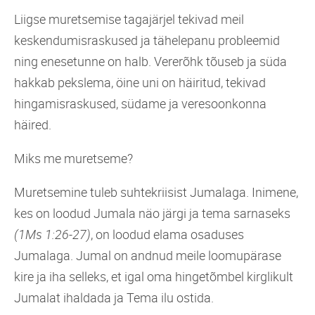
Liigse muretsemise tagajärjel tekivad meil
keskendumisraskused ja tähelepanu probleemid
ning enesetunne on halb. Vererõhk tõuseb ja süda
hakkab pekslema, öine uni on häiritud, tekivad
hingamisraskused, südame ja veresoonkonna
häired.
Miks me muretseme?
Muretsemine tuleb suhtekriisist Jumalaga. Inimene,
kes on loodud Jumala näo järgi ja tema sarnaseks
(1Ms 1:26-27)
, on loodud elama osaduses
Jumalaga. Jumal on andnud meile loomupärase
kire ja iha selleks, et igal oma hingetõmbel kirglikult
Jumalat ihaldada ja Tema ilu ostida.