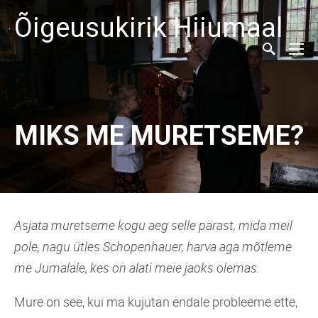
Õigeusukirik Hiiumaal
MIKS ME MURETSEME?
Asjata muretseme kogu aeg selle pärast, mida meil
pole, nagu ütles Schopenhauer, harva aga mõtleme
me Jumalale, kes on alati meie jaoks olemas.
Mure on see, kui ma kujutan endale probleeme ette,