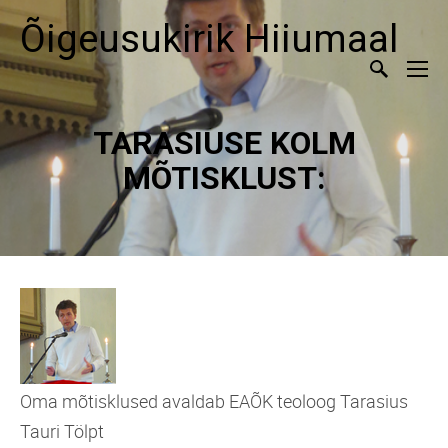
Õigeusukirik Hiiumaal
TARASIUSE KOLM
MÕTISKLUST:
Oma mõtisklused avaldab EAÕK teoloog Tarasius
Tauri Tölpt