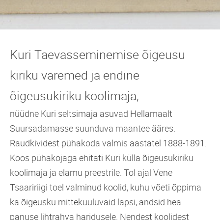
Kuri Taevasseminemise õigeusu
kiriku varemed ja endine
õigeusukiriku koolimaja,
nüüdne Kuri seltsimaja asuvad Hellamaalt
Suursadamasse suunduva maantee ääres.
Raudkividest pühakoda valmis aastatel 1888-1891.
Koos pühakojaga ehitati Kuri külla õigeusukiriku
koolimaja ja elamu preestrile. Tol ajal Vene
Tsaaririigi toel valminud koolid, kuhu võeti õppima
ka õigeusku mittekuuluvaid lapsi, andsid hea
panuse lihtrahva haridusele. Nendest koolidest