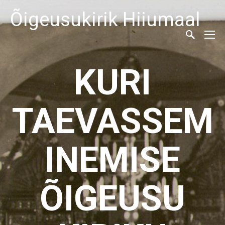
Õigeusukirik Hiiumaal
KURI
TAEVASSEM
INEMISE
ÕIGEUSU