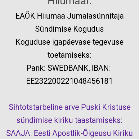
Hiiumaal:
EAÕK
Hiiumaa Jumalasünnitaja
Sündimise Kogudus
Koguduse igapäevase tegevuse
toetamiseks:
Pank:
SWEDBANK, IBAN:
EE232200221048456181
Sihtotstarbeline arve Puski Kristuse
sündimise kiriku taastamiseks:
SAAJA: Eesti Apostlik-Õigeusu Kiriku