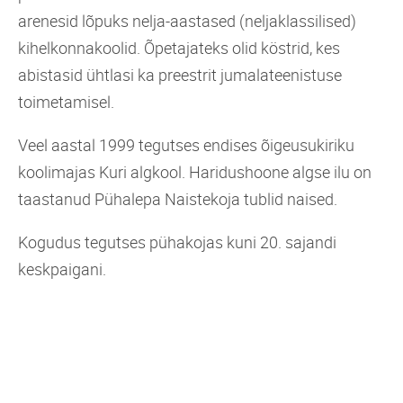
arenesid lõpuks nelja-aastased (neljaklassilised)
kihelkonnakoolid. Õpetajateks olid köstrid, kes
abistasid ühtlasi ka preestrit jumalateenistuse
toimetamisel.
Veel aastal 1999 tegutses endises õigeusukiriku
koolimajas Kuri algkool. Haridushoone algse ilu on
taastanud Pühalepa Naistekoja tublid naised.
Kogudus tegutses pühakojas kuni 20. sajandi
keskpaigani.