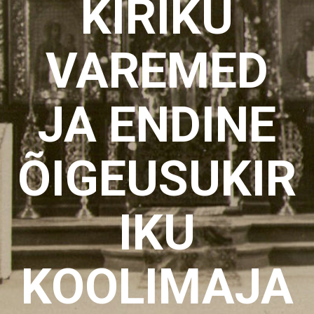
KIRIKU
VAREMED
JA ENDINE
ÕIGEUSUKIR
IKU
KOOLIMAJA