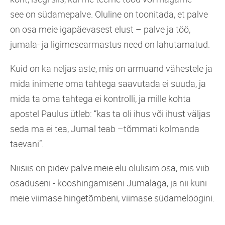
see on südamepalve. Oluline on toonitada, et palve
on osa meie igapäevasest elust – palve ja töö,
jumala- ja ligimesearmastus need on lahutamatud.
Kuid on ka neljas aste, mis on armuand vähestele ja
mida inimene oma tahtega saavutada ei suuda, ja
mida ta oma tahtega ei kontrolli, ja mille kohta
apostel Paulus ütleb: “kas ta oli ihus või ihust väljas
seda ma ei tea, Jumal teab –tõmmati kolmanda
taevani”.
Niisiis on pidev palve meie elu olulisim osa, mis viib
osaduseni - kooshingamiseni Jumalaga, ja nii kuni
meie viimase hingetõmbeni, viimase südamelöögini.