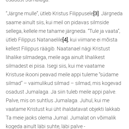
“Järgne mulle”, ütleb Kristus Filippusele
. Järgneda
[3]
saame ainult siis, kui meil on pidavas silmside
sellega, kellele me tahame järgneda. “Tule ja vaata”,
ütleb Filippus Natanaelile
, kui viimane ei mõista
[4]
kellest Filippus räägib. Naatanael nägi Kristust
lihalike silmadega, meile aga ainult lihalikest
silmadest ei piisa. Isegi siis, kui me vaatame
Kristuse ikooni peavad meile appi tuleme “südame
silmad” – vaimulikud silmad – silmad, mis kogevad
osadust Jumalaga. Ja siin tuleb meile appi palve.
Palve, mis on suhtlus Jumalaga. Juhul, kui me
vaatame Kristust kui üht ihaldatavat objekti lakkab
Ta meie jaoks olema Jumal. Jumalat on võimalik
kogeda ainult läbi suhte, läbi palve -