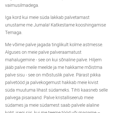
vaimusilmadega.
Iga kord kui meie süda lakkab palvetamast
unustame me Jumala! Katkestame kooshingamise
Temaga.
Me võime palve jagada tinglikult kolme astmesse.
Alguses on meie palve palveraamatust
mahalugemine - see on kui sõnaline palve. Hiljem
jääb palve meile meelde ja me hakkame mõistma
palve sisu - see on mõistuslik palve. Pärast pikka
palvetööd ja palvekogemust hakkab meie kivist
süda muutuma lihast südameks. Tihti kaasneb selle
palvega pisaraand. Palve kristalliseerub meie
südames ja meie südamest saab palvele alaline
koht, isegi siis, kui me teeme tööd või magame –