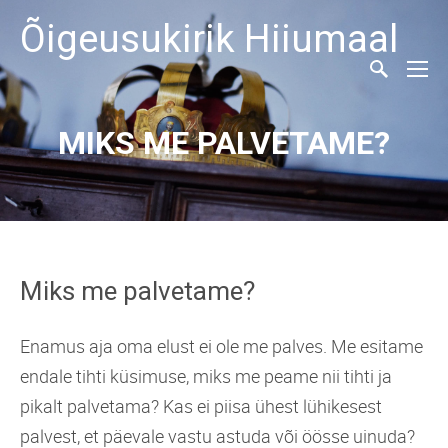
Õigeusukirik Hiiumaal
MIKS ME PALVETAME?
Miks me palvetame?
Enamus aja oma elust ei ole me palves. Me esitame
endale tihti küsimuse, miks me peame nii tihti ja
pikalt palvetama? Kas ei piisa ühest lühikesest
palvest, et päevale vastu astuda või öösse uinuda?