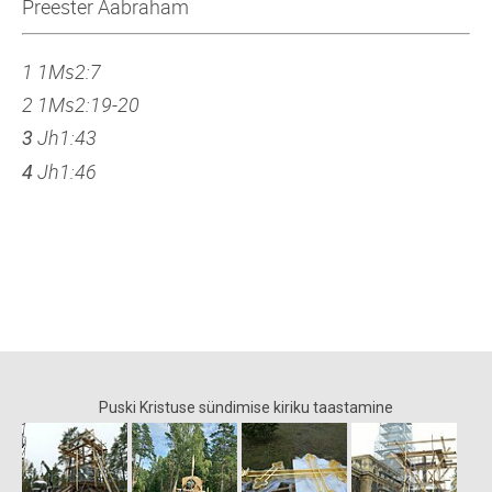
Preester Aabraham
1 1Ms2:7
2 1Ms2:19-20
Jh1:43
3
Jh1:46
4
Puski Kristuse sündimise kiriku taastamine