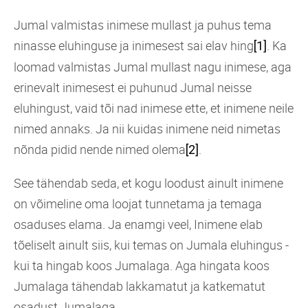
Jumal valmistas inimese mullast ja puhus tema
ninasse eluhinguse ja inimesest sai elav hing
. Ka
[1]
loomad valmistas Jumal mullast nagu inimese, aga
erinevalt inimesest ei puhunud Jumal neisse
eluhingust, vaid tõi nad inimese ette, et inimene neile
nimed annaks. Ja nii kuidas inimene neid nimetas
nõnda pidid nende nimed olema
.
[2]
See tähendab seda, et kogu loodust ainult inimene
on võimeline oma loojat tunnetama ja temaga
osaduses elama. Ja enamgi veel, Inimene elab
tõeliselt ainult siis, kui temas on Jumala eluhingus -
kui ta hingab koos Jumalaga. Aga hingata koos
Jumalaga tähendab lakkamatut ja katkematut
osadust Jumalaga.