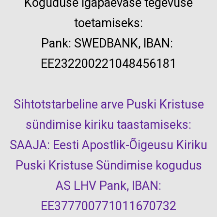
Koguduse igapäevase tegevuse
toetamiseks:
Pank:
SWEDBANK, IBAN:
EE232200221048456181
Sihtotstarbeline arve Puski Kristuse
sündimise kiriku taastamiseks:
SAAJA: Eesti Apostlik-Õigeusu Kiriku
Puski Kristuse Sündimise kogudus
AS LHV Pank, IBAN:
EE377700771011670732