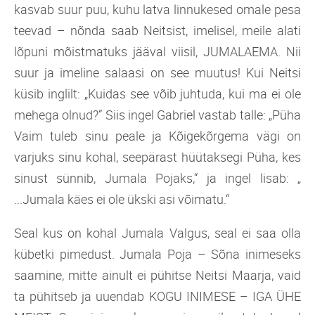
kasvab suur puu, kuhu latva linnukesed omale pesa
teevad – nõnda saab Neitsist, imelisel, meile alati
lõpuni mõistmatuks jääval viisil, JUMALAEMA. Nii
suur ja imeline salaasi on see muutus! Kui Neitsi
küsib inglilt: „Kuidas see võib juhtuda, kui ma ei ole
mehega olnud?” Siis ingel Gabriel vastab talle: „Püha
Vaim tuleb sinu peale ja Kõigekõrgema vägi on
varjuks sinu kohal, seepärast hüütaksegi Püha, kes
sinust sünnib, Jumala Pojaks,“ ja ingel lisab: „
...Jumala käes ei ole ükski asi võimatu.“
Seal kus on kohal Jumala Valgus, seal ei saa olla
kübetki pimedust. Jumala Poja – Sõna inimeseks
saamine, mitte ainult ei pühitse Neitsi Maarja, vaid
ta pühitseb ja uuendab KOGU INIMESE – IGA ÜHE