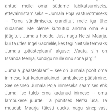
antud meile oma südame läbikatsumiseks,
ettevalmistamiseks – Jumala Poja vastuvõtmiseks
– Tema sündimiseks, eranditult meie iga ühe
südames. Me oleme kutsutud andma oma elu
jäägitult Jumala hoolde. Just nagu Neitsi Maarja,
kui ta ütles Ingel Gabrielile, kes tegi Neitsile teatvaks
Jumala „päästeplaani“ alguse: „Vaata, siin on
Issanda teenija, sündigu mulle sinu sõna järgi!”
Jumala „päästeplaan“ – see on Jumala poolt oma
inimese, kui kadumaläinud lambukese päästmine.
See seisneb Jumala Poja inimeseks saamises ehk
Jumal ise tuleb oma kadunud inimese – oma
lambukese juurde. Ta pühitseb Neitsi üsa, Ta
muudab Maarja täiesti uueks, nagu sinepiivast