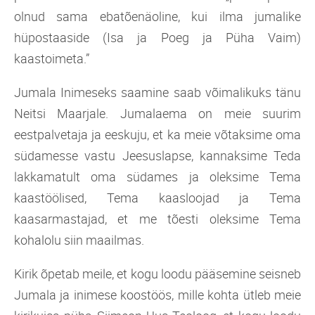
olnud sama ebatõenäoline, kui ilma jumalike
hüpostaaside (Isa ja Poeg ja Püha Vaim)
kaastoimeta.”
Jumala Inimeseks saamine saab võimalikuks tänu
Neitsi Maarjale. Jumalaema on meie suurim
eestpalvetaja ja eeskuju, et ka meie võtaksime oma
südamesse vastu Jeesuslapse, kannaksime Teda
lakkamatult oma südames ja oleksime Tema
kaastöölised, Tema kaasloojad ja Tema
kaasarmastajad, et me tõesti oleksime Tema
kohalolu siin maailmas.
Kirik õpetab meile, et kogu loodu pääsemine seisneb
Jumala ja inimese koostöös, mille kohta ütleb meie