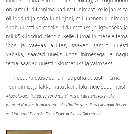
kirikuisa püha Siimeon Uus Teoloog, et kogu loodu
on kutsutud teenima kaduvat inimest, kelle jaoks ta
oli loodud ja seda kuni ajani, mil uuenenud inimene
saab uuesti vaimseks, rikkumatuks ja igaveseks ja
mil kõik loodud olendid, kelle Jumal inimesele tema
töös ja vaevas allutas, saavad samuti uuesti
vabaks, saavad uueks koos inimesega ja nagu
tema, saavad uuesti rikkumatuks ja vaimseks.
Ilusat Kristuse sündimise püha ootust - Tema
sündimist ja lakkamatut kohalolu meie südameis!
Allpool ikoon "Kristuse sündimine", mis on austamiseks välja
pandud Kuriste Jumalasünnitaja sündimise kirikus Hiiumaal. Ikoon
on kirjutatud Reomäe Püha Eelkäija Skiitas Saaremaal