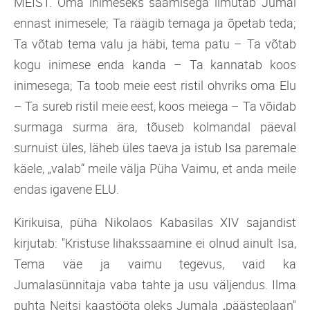
MEIST. Oma inimeseks saamisega ilmutab Jumal
ennast inimesele; Ta räägib temaga ja õpetab teda;
Ta võtab tema valu ja häbi, tema patu – Ta võtab
kogu inimese enda kanda – Ta kannatab koos
inimesega; Ta toob meie eest ristil ohvriks oma Elu
– Ta sureb ristil meie eest, koos meiega – Ta võidab
surmaga surma ära, tõuseb kolmandal päeval
surnuist üles, läheb üles taeva ja istub Isa paremale
käele, „valab“ meile välja Püha Vaimu, et anda meile
endas igavene ELU.
Kirikuisa, püha Nikolaos Kabasilas XIV sajandist
kirjutab: "Kristuse lihakssaamine ei olnud ainult Isa,
Tema väe ja vaimu tegevus, vaid ka
Jumalasünnitaja vaba tahte ja usu väljendus. Ilma
puhta Neitsi kaastööta oleks Jumala „päästeplaan"