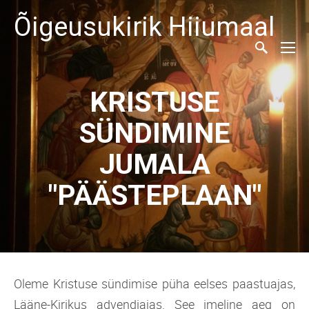
Õigeusukirik Hiiumaal
KRISTUSE
SÜNDIMINE
JUMALA
"PÄÄSTEPLAAN"
Oleme Kristuse sündimise püha eelses paastuajas,
Lääne-Kirikus advendiajas. See imeline aeg on